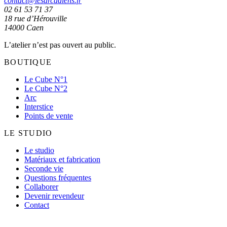
contact@lesarcadiens.fr
02 61 53 71 37
18 rue d’Hérouville
14000
Caen
L’atelier n’est pas ouvert au public.
BOUTIQUE
Le Cube N°1
Le Cube N°2
Arc
Interstice
Points de vente
LE STUDIO
Le studio
Matériaux et fabrication
Seconde vie
Questions fréquentes
Collaborer
Devenir revendeur
Contact
LES ARCADIENS